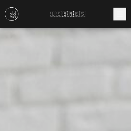
🇺🇸
🇧🇷
🇪🇸