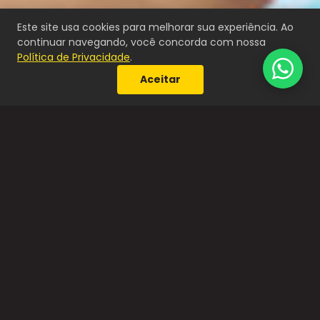
Este site usa cookies para melhorar sua experiência. Ao
continuar navegando, você concorda com nossa
Política de Privacidade
.
Aceitar
DURAÇÃO
ONLINE/PRESENCIAL
Um encontro de 1h–3h para
A consultoria de
brief + 2 a 5 encontros de 4h
planejamento acontece
(co-criação) com todo o
online ou presencial em
time.
todo o Brasil.
SEM LIMITE DE
DIVERSOS IDIOMAS
PARTICIPANTES
Simultaneamente:
Ideal para todo tamanho de
Português, espanhol e
time.