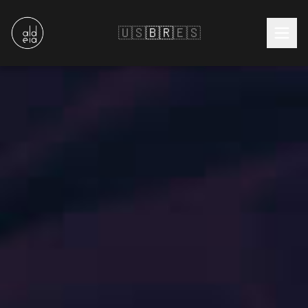
🇺🇸
🇧🇷
🇪🇸