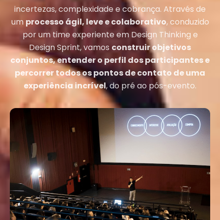
incertezas, complexidade e cobrança. Através de
um
processo ágil, leve e colaborativo
, conduzido
por um time experiente em Design Thinking e
Design Sprint, vamos
construir objetivos
conjuntos, entender o perfil dos participantes e
percorrer todos os pontos de contato de uma
experiência incrível
, do pré ao pós-evento.