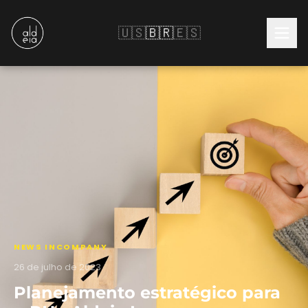
🇺🇸
🇧🇷
🇪🇸
NEWS INCOMPANY
26 de julho de 2023
Planejamento estratégico para