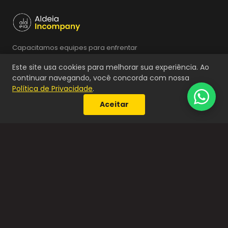
E-mail *
Capacitamos equipes para enfrentar
os desafios do amanhã, criando
Este site usa cookies para melhorar sua experiência. Ao
experiências que transformam cada
continuar navegando, você concorda com nossa
interação em aprendizado prático e
Política de Privacidade
.
significativo.
Aceitar
Nossos Serviços
Workshops e Palestras
Programas e Trilhas
Facilitações Ágeis
Team Building e Imersões
Consultorias e Projetos Especiais