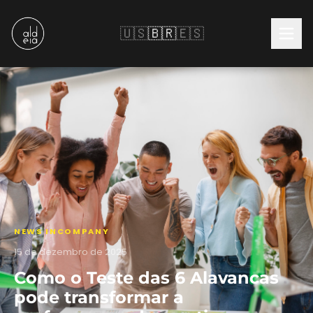
🇺🇸
🇧🇷
🇪🇸
NEWS INCOMPANY
15 de dezembro de 2025
Como o Teste das 6 Alavancas
pode transformar a