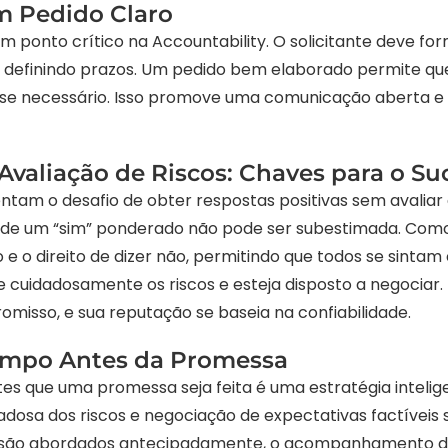
m Pedido Claro
m ponto crítico na Accountability. O solicitante deve fo
e definindo prazos. Um pedido bem elaborado permite qu
 se necessário. Isso promove uma comunicação aberta 
Avaliação de Riscos: Chaves para o Su
entam o desafio de obter respostas positivas sem avalia
 de um “sim” ponderado não pode ser subestimada. Como 
e o direito de dizer não, permitindo que todos se sintam
e cuidadosamente os riscos e esteja disposto a negociar
omisso, e sua reputação se baseia na confiabilidade.
Tempo Antes da Promessa
ntes que uma promessa seja feita é uma estratégia intelig
dadosa dos riscos e negociação de expectativas factíveis 
 são abordados antecipadamente, o acompanhamento d