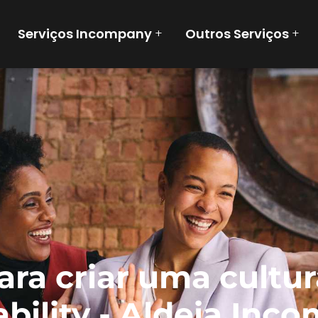
Serviços Incompany
Outros Serviços
+
+
ara criar uma cultu
bility - Aldeia Inc