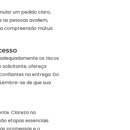
rmular um pedido claro,
e as pessoas avaliem,
e a compreensão mútua
cesso
r adequadamente os riscos
solicitante, ofereça
 confiantes na entrega. Do
. Lembre-se de que sua
ente. Clareza na
são etapas essenciais.
as promessas e o