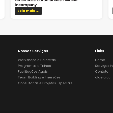
Incompany
Leia mais →
Nossos Serviços
Links
Workshops e Palestras
Home
Programas e Trilhas
Serviços 
Facilitações Ágeis
Contato
Team Building e Imersões
aldeia.cc
Consultorias e Projetos Especiais