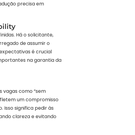
radução precisa em
ility
das. Há o solicitante,
rregado de assumir o
xpectativas é crucial
portantes na garantia da
as vagas como “sem
refletem um compromisso
Isso significa pedir às
ando clareza e evitando