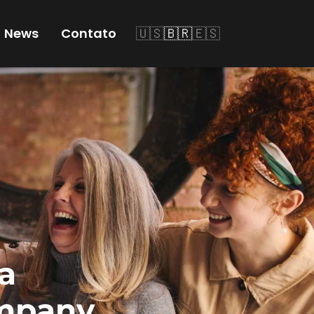
🇺🇸
🇧🇷
🇪🇸
News
Contato
ra
ompany