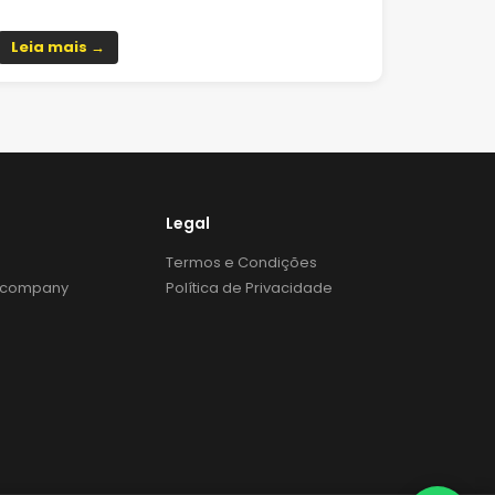
Leia mais →
Legal
Falar com vendas
Preencha para continuar
Termos e Condições
Incompany
Política de Privacidade
Nome *
E-mail *